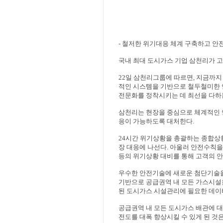
-
철저한 위기대응 체계 구축하고 안
국내 최대 도시가스 기업 삼천리가 
22
일 삼천리그룹에 따르면
,
지금까지 
적인 시스템을 기반으로 철두철미한
전문화를 정착시키는 데 최선을 다하
삼천리는 현장을 중심으로 체계적인 
응이 가능하도록 대처한다
.
24
시간 위기상황을 총괄하는 종합상
장 대응에 나선다
.
아울러 안전수칙을
등의 위기상황 대비를 통해 고객의 
우수한 안전기술에 새로운 첨단기술을
기반으로 공급권역 내 모든 가스시
된 도시가스 시설관리에 필요한 데이
공급권역 내 모든 도시가스 배관에 
전도를 대폭 향상시킬 수 있게 된 것