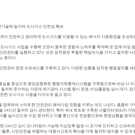
전기술력 높이며 도시가스 안전성 확보
고객이 안전하고 편리하게 도시가스를 이용할 수 있는 에너지 사용환경을 조성하
도시가스 사업을 수행해 오면서 풍부한 경험과 노하우를 축적해 온 업계 리딩 
 안전관리를 실행하고 있다
.
모든 임직원은 투철한 책임의식을 가지고 철저한 사
는 중이다
.
안전관리 운영 프로세스를 구축하고 있다
.
다양한 상황별 임직원 행동절차를 세밀
황실을 중심으로 중앙집중화된 통합지휘통제시스템을 구축함으로써 비상 시 지
 철저히 준수하는 가운데 위기관리 시스템 항시 운영
,
비상출동팀 상시 대기
,
정
안전한 도시가스 사용을 다각도로 돕고 있다
.
 접목하며 스마트한 안전관리 패러다임 전환을 이루는 데도 나선다
.
촘촘히 구
설을
24
시간 철저히 감시
·
관리한다
.
특히 국내 최초로 구축한 사물인터넷
(IoT)
기반
터를 실시간으로 수집
·
분석하고 이를 통신으로 전송함으로써 현장상황을 원격으
대한
24
시간 상시 모니터링이 가능해 이상징후 발생 시 조기에 인지하고 신속하
은 물론
,
시민안전을 위협하는 대형사고로의 확산을 더욱 철저히 방지할 수 있게 