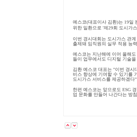
예스코
(
대표이사 김환
)
는
19
일 
위한 일환으로
'
제
29
회 도시가스
이번 경시대회는 도시가스 관계 
출제돼 임직원의 실무 적용 능
예스코는 지난해에 이어 올해
들이 업무에서도 디지털 기술을
김환 예스코 대표는
"
이번 경시
비스 향상에 기여할 수 있기를
도시가스 서비스를 제공하겠다
"
한편 예스코는 앞으로도
ESG
경
업 문화를 만들어 나간다는 방
​