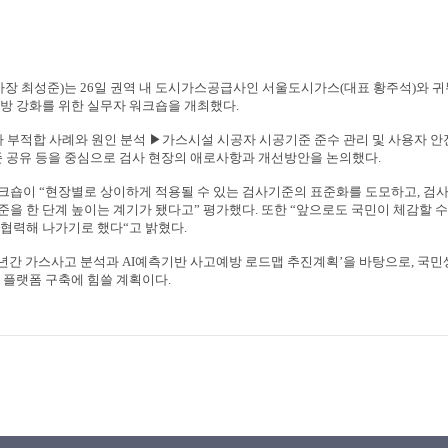
사장 최성준
)
는
26
일 권역 내 도시가스공급사인 서울도시가스
(
대표 황주석
)
와 
예방 강화를 위한 실무자 워크숍을 개최했다
.
사 부적합 사례와 원인 분석
▶
가스시설 시공자 시공기준 준수 관리 및 사용자 
준 공유 등을 중심으로 검사 현장의 애로사항과 개선방안을 논의했다
.
워크숍이
“
현장별로 상이하게 적용될 수 있는 검사기준의 표준화를 도모하고
,
검사
준을 한 단계 높이는 계기가 됐다고
”
평가했다
.
또한
“
앞으로도 국민이 체감할 수
 협력해 나가기로 했다
“
고 밝혔다
.
년간 가스사고 분석과
AI
예측기반 사고예방 로드맵 추진계획
’
을 바탕으로
,
국민
 플랫폼 구축에 힘쓸 계획이다
.