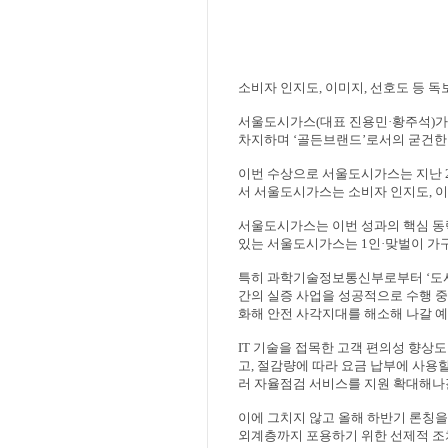
소비자 인지도
,
이미지
,
선호도 등 독
서울도시가스
(
대표 진용민
·
황주석
)
가
차지하며
‘
골든브랜드
’
로서의 굳건한
이번 수상으로 서울도시가스는 지난
서 서울도시가스는 소비자 인지도
,
이
서울도시가스는 이번 성과의 핵심 
있는 서울도시가스는
1
인
·
맞벌이 가
특히 과학기술정보통신부로부터
‘
도
간의 실증 사업을 성공적으로 수행 
화해 안전 사각지대를 해소해 나갈 
IT
기술을 접목한 고객 편의성 향상도
고
,
절감량에 따라 요금 납부에 사용할
러 자율점검 서비스를 지원 확대해나
이에 그치지 않고 올해 하반기 론칭
외계층까지 포용하기 위한 선제적 