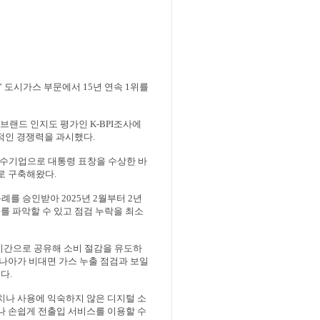
’
도시가스 부문에서
15
년 연속
1
위를
 브랜드 인지도 평가인
K-BPI
조사에
보적인 경쟁력을 과시했다
.
수기업으로 대통령 표창을 수상한 바
로 구축해왔다
.
특례를 승인받아
2025
년
2
월부터
2
년
를 파악할 수 있고 점검 누락을 최소
시간으로 공유해 소비 절감을 유도하
나아가 비대면 가스 누출 점검과 보일
이다
.
치나 사용에 익숙하지 않은 디지털 소
나 손쉽게 전출입 서비스를 이용할 수