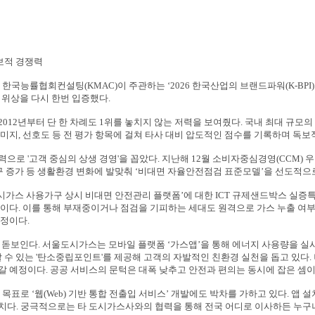
보적 경쟁력
 한국능률협회컨설팅
(KMAC)
이 주관하는
‘2026
한국산업의 브랜드파워
(K-BPI)
 위상을 다시 한번 입증했다
.
2012
년부터 단 한 차례도
1
위를 놓치지 않는 저력을 보여줬다
.
국내 최대 규모의
미지
,
선호도 등 전 평가 항목에 걸쳐 타사 대비 압도적인 점수를 기록하며 독
동력으로
'
고객 중심의 상생 경영
'
을 꼽았다
.
지난해
12
월 소비자중심경영
(CCM)
우
구 증가 등 생활환경 변화에 발맞춰
‘
비대면 자율안전점검 표준모델
’
을 선도적으
시가스 사용가구 상시 비대면 안전관리 플랫폼
’
에 대한
ICT
규제샌드박스 실증
중이다
.
이를 통해 부재중이거나 점검을 기피하는 세대도 원격으로 가스 누출 여부
예정이다
.
 돋보인다
.
서울도시가스는 모바일 플랫폼
‘
가스앱
’
을 통해 에너지 사용량을 실
 수 있는
'
탄소중립포인트
'
를 제공해 고객의 자발적인 친환경 실천을 돕고 있다
.
갈 예정이다
.
공공 서비스의 문턱은 대폭 낮추고 안전과 편의는 동시에 잡은 셈
을 목표로
‘
웹
(Web)
기반 통합 전출입 서비스
’
개발에도 박차를 가하고 있다
.
앱 설
조치다
.
궁극적으로는 타 도시가스사와의 협력을 통해 전국 어디로 이사하든 누구