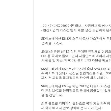
- 20
년간
LNG 2600
만톤 확보
…
자원안보 및 에너
-
민간기업의 가스전 탐사
·
개발
·
생산
·
도입까지 완수
SK
이노베이션
E&S
가 호주 바로사 가스전에서 
운 획을 그었다
.
고
(
故
)
최종현 선대회장의 북예멘 유전개발 성공
LNG
를 국내로 들여오면서 자원안보와 에너지 자
의 원유 및 가스
,
약
600
만 톤의
LNG
자원을 확보
SK
이노베이션
E&S
는 지난
23
일 충남 보령
LNG
터
주 북서부 해상에서 생산된 천연가스를 다윈
LNG
까지 전 과정을 독자적으로 완수한 최초 사례다
.
SK
이노베이션
E&S
는 지난
2012
년 바로사 가스전
만 톤의
LNG
를 안정적으로 국내에 공급할 수 있게
을 할 전망이다
.
최근 글로벌 지정학적 불안으로 국제 가스 가격의
서 국가 에너지 안보 강화에 큰 의미가 있다
.