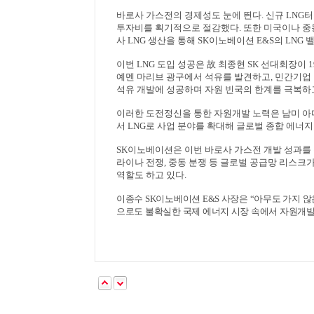
바로사 가스전의 경제성도 눈에 띈다
.
신규
LNG
터
투자비를 획기적으로 절감했다
.
또한 미국이나 중
사
LNG
생산을 통해
SK
이노베이션
E&S
의
LNG
밸
이번
LNG
도입 성공은
故
최종현
SK
선대회장이
1
예멘 마리브 광구에서 석유를 발견하고
,
민간기업
석유 개발에 성공하며 자원 빈국의 한계를 극복
이러한 도전정신을 통한 자원개발 노력은 남미 아
서
LNG
로 사업 분야를 확대해 글로벌 종합 에너지
SK
이노베이션은 이번 바로사 가스전 개발 성과를
라이나 전쟁
,
중동 분쟁 등 글로벌 공급망 리스크
역할도 하고 있다
.
이종수
SK
이노베이션
E&S
사장은
“
아무도 가지 않
으로도 불확실한 국제 에너지 시장 속에서 자원개발