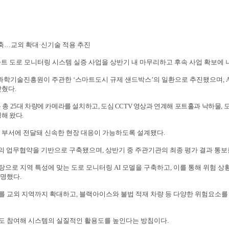
축
…
교외 확대
·
신기술 적용 추진
마트 도로 모니터링 시스템 실증 사업을 상반기 내 마무리하고 후속 사업 확보에
통과학기술진흥원이 주관한
‘
스마트도시 규제 샌드박스
’
의 일환으로 추진됐으며
, 
맞췄다
.
등 총
25
대 차량에 카메라를 설치하고
,
도심
CCTV
영상과 연계해 포트홀과 낙하물
,
영해 왔다
.
련 부서에 전달돼 신속한 현장 대응이 가능하도록 설계됐다
.
의 업무협약을 기반으로 구축됐으며
,
상반기 중 주관기관의 최종 평가 결과 통
탕으로 지역 특성에 맞는 도로 모니터링
AI
모델을 구축하고
,
이를 통해 위험 상
설명했다
.
를 교외 지역까지 확대하고
,
블랙아이스와 불법 적재 차량 등 다양한 위험요소를 
도 참여해 시스템의 실질적인 활용도를 높인다는 방침이다
.