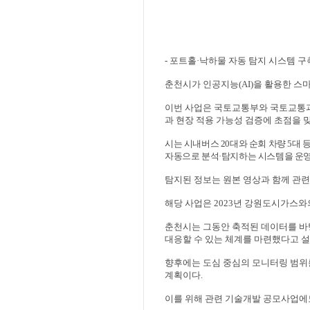
- 포트홀
·
낙하물 자동 탐지 시스템 구
춘천시가 인공지능
(AI)
을 활용한 스
이번 사업은 국토교통부와 국토교
과 현장 적용 가능성 검증에 초점을 
시는 시내버스
20
대와 순회 차량
5
대 
자동으로 분석
·
탐지하는 시스템을 운
탐지된 정보는 원본 영상과 함께 관
해당 사업은
2023
년 강원도시가스와
춘천시는 그동안 축적된 데이터를 바
대응할 수 있는 체계를 마련했다고 
향후에는 도심 중심의 모니터링 범위
계획이다
.
이를 위해 관련 기술개발 공모사업에