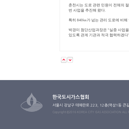
춘천시는 도로 관련 민원이 전체의 절
번 사업을 추진해 왔다
.
특히
840
㎞
가 넘는 관리 도로에 비해
박경미 첨단산업과장은
“
실증 사업을
있도록 관계 기관과 적극 협력하겠다
한국도시가스협회
서울시 강남구 테헤란로 223, 12층(역삼1동 큰
Copyright ©2016 KOREA CITY GAS ASSOCIATION ALL