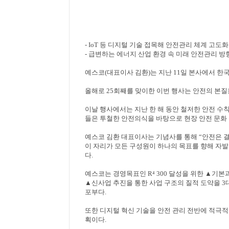
- IoT
등 디지털 기술 접목해 안전관리 체계 고도화
- 급변하는 에너지 산업 환경 속 미래 안전관리 방
예스코
(
대표이사 김환
)
는 지난
11
일 본사에서 한
올해로
25
회째를 맞이한 이번 행사는 안전의 본
이날 행사에서는 지난 한 해 동안 철저한 안전 수
들은 투철한 안전의식을 바탕으로 현장 안전 문화
예스코 김환 대표이사는 기념사를 통해
“
안전은 결
이 자리가 모든 구성원이 하나의 목표를 향해 자
다
.
예스코는 경영목표인
R
⁴
300
달성을 위한
▲
기본과
▲
신사업 추진을 통한 사업 구조의 질적 도약을
3
포부다
.
또한 디지털 혁신 기술을 안전 관리 전반에 적극
획이다
.