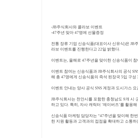
-JB
주식회사와 콜라보 이벤트
-47
주년 맞아
47
명에 선물증정
전통 장류 기업 신송식품
(
대표이사 신유식
)
은
JB
라보 이벤트를 진행한다고
22
일 밝혔다
.
이벤트는
,
올해로
47
주년을 맞이한 신송식품이 참
이벤트 참여는 신송식품과
JB
주식회사의 공식
SN
해 총
47
명에게 신송식품의 즉석 된장국
5
입 구성
이벤트 안내는 양사 공식
SNS
계정과 도시가스 요
JB
주식회사는 천안시를 포함한 충청남도
9
개 시
·
하고 있다
.
특히
,
자사 캐릭터
‘
제이버즈
’
를 활용해
신송식품 마케팅 담당자는
“47
주년을 맞이해 한번
한 지원 활동과 고객과의 접점을 확대하고 소통하