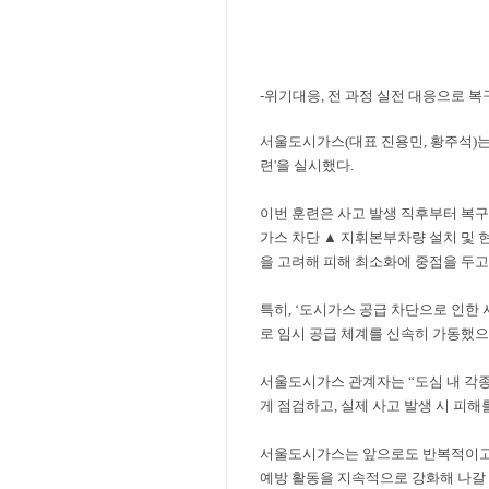
-
위기대응
,
전 과정 실전 대응으로 복
서울도시가스
(
대표 진용민
,
황주석
)
련
'
을 실시했다
.
이번 훈련은 사고 발생 직후부터 복구
가스 차단
▲
지휘본부차량 설치 및 
을 고려해 피해 최소화에 중점을 두
특히
, ‘
도시가스 공급 차단으로 인한 
로 임시 공급 체계를 신속히 가동했
서울도시가스 관계자는
“
도심 내 각
게 점검하고
,
실제 사고 발생 시 피
서울도시가스는 앞으로도 반복적이고
예방 활동을 지속적으로 강화해 나갈