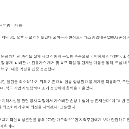
구 역량 극대화
는 지난
3
일 오후 서울 여의도일대 굴착공사 현장도시가스 중압배관
(200A)
손상 
 완료까지 전 과정을 실제 사고 상황과 동일한 수준으로 긴박하게 전개했다
.
▲
현장 통제
▲
배관 내 잔류가스 제거 및 복구 작업 등 단계별 대응을 통해
,
도심 내
고 복구
·
대응 역량을 집중 점검했다
.
시민 불편을 최소화
’
하기 위해 기존 대비 한층 향상된 대응 체계를 적용하고
,
주변
으며
,
복구 작업과 병행하여 조기 정상화에 총력을 기울였다
.
종 지하시설물 관련 공사 과정에서 가스배관 손상 위험이 늘 존재한다
”
며
“
이번 
해를 최소화하기 위해 최선을 다하겠다
”
고 밝혔다
.
 체계적인 비상훈련을 통해
270
만 가구와
600
만 지역주민에게 보다 안전하고 
 계획이다
.