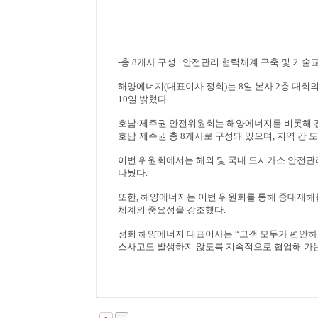
-
총
8
개사 구성
...
안전관리 협력체계 구축 및 기술
해양에너지
(
대표이사 정회
)
는
8
일 본사
2
층 대회
10
일 밝혔다
.
호남
·
제주권 안전위원회는 해양에너지를 비롯해
호남
·
제주권 총
8
개사로 구성돼 있으며
,
지역 간 
이번 위원회에서는 해외 및 국내 도시가스 안전관
나눴다
.
또한
,
해양에너지는 이번 위원회를 통해 중대재해
체계의 중요성을 강조했다
.
정회 해양에너지 대표이사는
“
고객 모두가 편안하
스사고도 발생하지 않도록 지속적으로 협업해 가