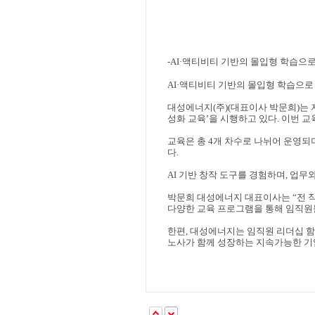
-AI·
액티비티 기반의 몰입형 학습으로
AI·
액티비티 기반의 몰입형 학습으로
대성
에너지
(
주
)(
대표이사 박문희
)
는
성화 교육
’
을 시행하고 있다
.
이번 교
교육은 총
4
개 차수로 나뉘어 운영되
다
.
AI
기반 창작 도구를 경험하며
,
업무
박문희 대성에너지 대표이사는
“
전 
다양한 교육 프로그램을 통해 임직
한편
,
대성에너지는 임직원 리더십 
노사가 함께 성장하는 지속가능한 기