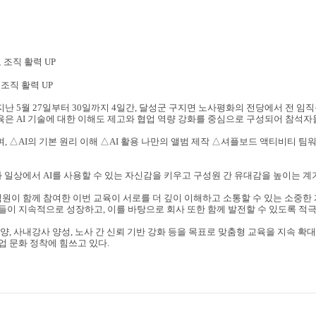
 조직 활력
UP
 조직 활력
UP
 지난
5
월
27
일부터
30
일까지
4
일간
,
달성군 구지면 노사평화의 전당에서 전 임
육은
AI
기술에 대한 이해도 제고와 협업 역량 강화를 중심으로 구성되어 참석자
며
,
△
AI
의 기본 원리 이해
△
AI
활용 나만의 앨범 제작
△
셔플보드 액티비티 팀
와 일상에서
AI
를 사용할 수 있는 자신감을 키우고 구성원 간 유대감을 높이는 계
직원이 함께 참여한 이번 교육이 서로를 더 깊이 이해하고 소통할 수 있는 소중한
원들이 지속적으로 성장하고
,
이를 바탕으로 회사 또한 함께 발전할 수 있도록 적
함양
,
사내강사 양성
,
노사 간 신뢰 기반 강화 등을 목표로 맞춤형 교육을 지속 확
업 문화 정착에 힘쓰고 있다
.