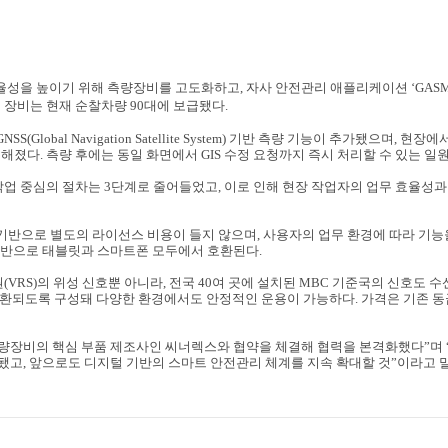
율성을 높이기 위해 측량장비를 고도화하고
,
자사 안전관리 애플리케이션
‘GAS
 장비는 현재 순찰차량
90
대에 보급됐다
.
GNSS(Global Navigation Satellite System)
기반 측량 기능이 추가됐으며
,
현장에서
능해졌다
.
측량 후에는 동일 화면에서
GIS
수정 요청까지 즉시 처리할 수 있는 일
작업 중심의 절차는
3
단계로 줄어들었고
,
이로 인해 현장 작업자의 업무 효율성과
기반으로 별도의 라이선스 비용이 들지 않으며
,
사용자의 업무 환경에 따라 기능
기반으로 태블릿과 스마트폰 모두에서 호환된다
.
원
(VRS)
의 위성 신호뿐 아니라
,
전국
40
여 곳에 설치된
MBC
기준국의 신호도 수
환되도록 구성돼 다양한 환경에서도 안정적인 운용이 가능하다
.
가격은 기존 동
측량장비의 핵심 부품 제조사인 씨너렉스와 협약을 체결해 협력을 본격화했다
”
며
선됐고
,
앞으로도 디지털 기반의 스마트 안전관리 체계를 지속 확대할 것
”
이라고 