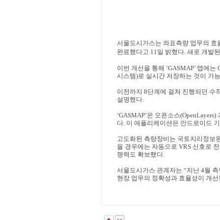
서울도시가스는 좌표측량 업무의 효
완료했다고
11
일 밝혔다
.
새로 개발된
이번 개선을 통해
‘GASMAP’
앱에는
시스템
)
로 실시간 저장하는 것이 가
이전까지
8
단계에 걸쳐 진행되던 수
설명했다
.
‘GASMAP’
은 오픈소스
(OpenLayers)
다
.
이 애플리케이션은 안드로이드 
고도화된 측량장비는 국토지리정보
을 경우에는 자동으로
VRS
신호로 전
쟁력도 확보했다
.
서울도시가스 관계자는
“
지난
4
월 
현장 업무의 정확성과 효율성이 개