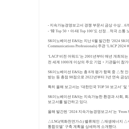
-
지속가능경영보고서 경쟁 부문서 금상 수상
…
6
- ‘
韓
Top 50
‧
아
-
태
Top 100’
도 선정
…
적극 소통 
SK
이노베이션
E&S
는 지난
6
월 발간한
‘2024 SK
Communications Professionals)
주관
‘LACP 2024
‘LACP
비전 어워드
’
는
2001
년부터 매년 개최되는
전 세계
1000
개 이상의 주요 기업
‧
기관들이 참가
SK
이노베이션
E&S
는 총
8
개 평가 항목 중
△
첫 
받는 등 총점
98
점으로
2022
년부터
3
년 연속 금상
특히 올해 보고서는
‘
대한민국
TOP 50
보고서
’
및
‘
SK
이노베이션
E&S
는 지속가능한 환경과 사회
,
회
보고서를 발간하고 있다
.
올해 발간된
‘2024
지속가능경영보고서
’
는
‘From 
△
LNG(
액화천연가스
)
밸류체인
△
재생에너지
△
통합모델
’
구축 계획을 상세하게 소개했다
.