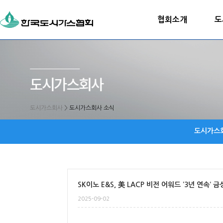
협회소개
도
도시가스회사
>
도시가스회사 소식
도시가스
SK이노 E&S, 美 LACP 비전 어워드 ‘3년 연속’ 금
2025-09-02