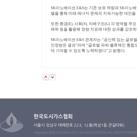
SK
이노베이션
E&S
는 기존 보유 역량과
SK
이노베
델을 통해 미래 에너지 문제의 지속가능한 대안을
또한 환경
(E),
사회
(S),
지배구조
(G)
각 영역별 주요
래픽 등을 활용해 정량 지표에 대한 성과를 강조하
SK
이노베이션
E&S
관계자는
“
공신력 있는 글로
인정받은 결과
”
라며
“
글로벌 파워 밸류체인 통합
데 기여할 수 있도록 노력하겠다
”
고 밝혔다
.
한국도시가스협회
서울시 강남구 테헤란로 223, 12층(역삼1동 큰길타워)
Copyright ©2016 KOREA CITY GAS ASSOCIATION ALL RIGHTS RESER