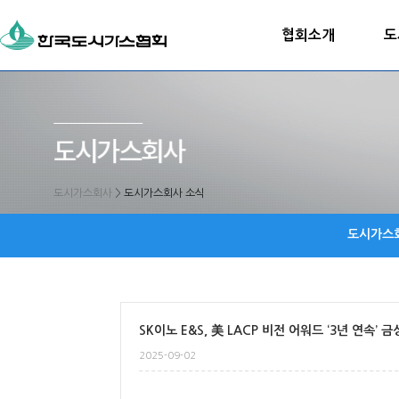
협회소개
도
도시가스회사
>
도시가스회사 소식
도시가스
SK이노 E&S, 美 LACP 비전 어워드 ‘3년 연속’ 금
2025-09-02