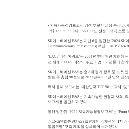
-
지속가능경영보고서 경쟁 부문서 금상 수상
…
6
- ‘
韓
Top 50
‧
아
-
태
Top 100’
도 선정
…
적극 소통 
SK
이노베이션
E&S
는 지난
6
월 발간한
‘2024 SK
Communications Professionals)
주관
‘LACP 2024
‘LACP
비전 어워드
’
는
2001
년부터 매년 개최되는
전 세계
1000
개 이상의 주요 기업
‧
기관들이 참가
SK
이노베이션
E&S
는 총
8
개 평가 항목 중
△
첫 
받는 등 총점
98
점으로
2022
년부터
3
년 연속 금상
특히 올해 보고서는
‘
대한민국
TOP 50
보고서
’
및
‘
SK
이노베이션
E&S
는 지속가능한 환경과 사회
,
회
보고서를 발간하고 있다
.
올해 발간된
‘2024
지속가능경영보고서
’
는
‘From 
△
LNG(
액화천연가스
)
밸류체인
△
재생에너지
△
통합모델
’
구축 계획을 상세하게 소개했다
.