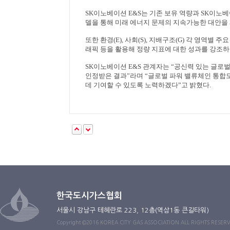
SK
이노베이션
E&S
는 기존 보유 역량과
SK
이노베
델을 통해 미래 에너지 문제의 지속가능한 대안을
또한 환경
(E),
사회
(S),
지배구조
(G)
각 영역별 주요
래픽 등을 활용해 정량 지표에 대한 성과를 강조하
SK
이노베이션
E&S
관계자는
“
공신력 있는 글로
인정받은 결과
”
라며
“
글로벌 파워 밸류체인 통합
데 기여할 수 있도록 노력하겠다
”
고 밝혔다
.
한국도시가스협회
서울시 강남구 테헤란로 223, 12층(역삼1동 큰길타워)
Copyright ©2016 KOREA CITY GAS ASSOCIATION ALL RIGHTS RESER