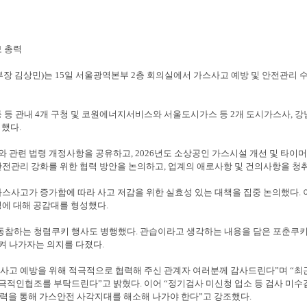
보 총력
부장 김상민
)
는
15
일 서울광역본부
2
층 회의실에서 가스사고 예방 및 안전관리 
 등 관내
4
개 구청 및 코원에너지서비스와 서울도시가스 등
2
개 도시가스사
,
강
석했다
.
와 관련 법령 개정사항을 공유하고
, 2026
년도 소상공인 가스시설 개선 및 타이머
안전관리 강화를 위한 협력 방안을 논의하고
,
업계의 애로사항 및 건의사항을 청
가스사고가 증가함에 따라 사고 저감을 위한 실효성 있는 대책을 집중 논의했다
.
성에 대해 공감대를 형성했다
.
동참하는 청렴쿠키 행사도 병행했다
.
관습이라고 생각하는 내용을 담은 포춘쿠키
켜 나가자는 의지를 다졌다
.
사고 예방을 위해 적극적으로 협력해 주신 관계자 여러분께 감사드린다
”
며
“
최
적극적인협조를 부탁드린다
”
고 밝혔다
.
이어
“
정기검사 미신청 업소 등 검사 미수
협력을 통해 가스안전 사각지대를 해소해 나가야 한다
”
고 강조했다
.