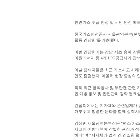
천연가스 수급 안정 및 시민 안전 확
한국가스안전공사 서울광역본부
(
본
합동 간담회
’
를 개최했다
.
이번 간담회에는 강남
·
서초
·
송파
·
강동
이원에너지 등
4
개
LPG
공급사가 참
이날 참석자들은 최근 가스사고 사례
안도 점검했다
.
아울러 현장 중심의 
특히 최근 굴착공사 및 부탄캔 관련 
인 예방 홍보 및 안전관리 강화 필요
간담회에서는 지자체와 관련업계가 
깨부수고 청렴한 문화를 함께 정착시
김상민 서울광역본부장은
“
평소 가스
사고의 예방대책에 각별한 관심과 
하다
”
며
“
지자체와 업계 간 긴밀한 