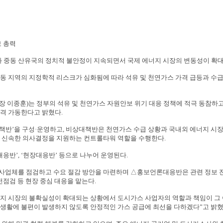
보 총력
와 중동 산유국의 정치적 불안정이 지속되면서 국제 에너지 시장의 변동성이 확
동 지역의 지정학적 리스크가 심화됨에 따라 석유 및 천연가스 가격 급등과 수급
장 이종훈
)
는 정부의 석유 및 천연가스 자원안보 위기 대응 정책에 적극 동참하
본격 가동한다고 밝혔다
.
책반
’
을 구성
·
운영하고
,
비상대책반은 천연가스 수급 상황과 국내외 에너지 시장
시 신속한 의사결정을 지원하는 컨트롤타워 역할을 수행한다
.
대응반
’, ‘
현장대응반
’
등으로 나누어 운영된다
.
사업체를 점검하고 수요 절감 방안을 마련하며
△
홍보언론대응반은 관련 정보 
전점검 등 현장 중심 대응을 맡는다
.
지 시장의 불확실성이 확대되는 상황에서 도시가스 사업자의 역할과 책임이 그
 생활에 불편이 발생하지 않도록 안정적인 가스 공급에 최선을 다하겠다
”
고 밝