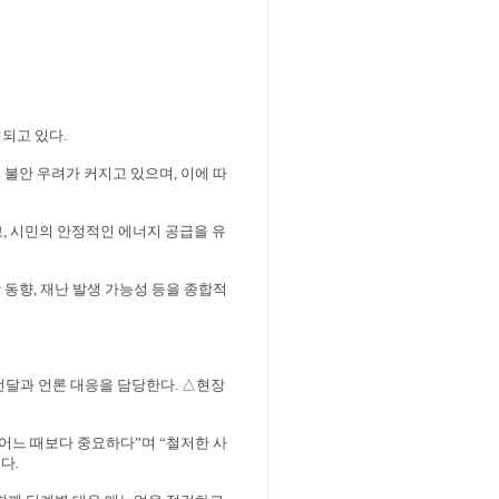
대되고 있다
.
 불안 우려가 커지고 있으며
,
이에 따
고
,
시민의 안정적인 에너지 공급을 유
 동향
,
재난 발생 가능성 등을 종합적
전달과 언론 대응을 담당한다
.
△
현장
 어느 때보다 중요하다
”
며
“
철저한 사
혔다
.