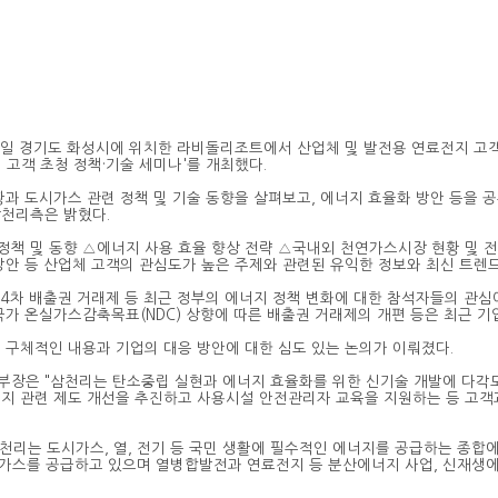
일 경기도 화성시에 위치한 라비돌리조트에서 산업체 및 발전용 연료전지 고
 고객 초청 정책
·
기술 세미나
'
를 개최했다
.
황과 도시가스 관련 정책 및 기술 동향을 살펴보고
,
에너지 효율화 방안 등을 공
삼천리측은 밝혔다
.
정책 및 동향
△
에너지 사용 효율 향상 전략
△
국내외 천연가스시장 현황 및 
방안 등 산업체 고객의 관심도가 높은 주제와 관련된 유익한 정보와 최신 트렌
제
4
차 배출권 거래제 등 최근 정부의 에너지 정책 변화에 대한 참석자들의 관심
국가 온실가스감축목표
(NDC)
상향에 따른 배출권 거래제의 개편 등은 최근 기
 구체적인 내용과 기업의 대응 방안에 대한 심도 있는 논의가 이뤄졌다
.
본부장은
"
삼천리는 탄소중립 실현과 에너지 효율화를 위한 신기술 개발에 다각
지 관련 제도 개선을 추진하고 사용시설 안전관리자 교육을 지원하는 등 고객
삼천리는 도시가스
,
열
,
전기 등 국민 생활에 필수적인 에너지를 공급하는 종
가스를 공급하고 있으며 열병합발전과 연료전지 등 분산에너지 사업
,
신재생에