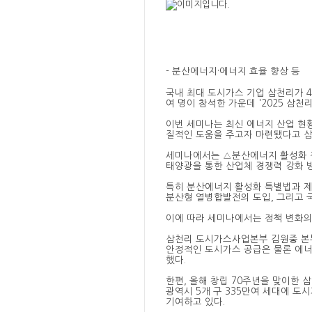
- 분산에너지
·
에너지 효율 향상 등
국내 최대 도시가스 기업 삼천리가
4
여 명이 참석한 가운데
'2025
삼천리
이번 세미나는 최신 에너지 산업 현
질적인 도움을 주고자 마련됐다고 
세미나에서는
△
분산에너지 활성화 
태양광을 통한 산업체 경쟁력 강화 
특히 분산에너지 활성화 특별법과 
분산형 열병합발전의 도입
,
그리고 
이에 따라 세미나에서는 정책 변화의
삼천리 도시가스사업본부 김원중 
안정적인 도시가스 공급은 물론 에너
했다
.
한편
,
올해 창립
70
주년을 맞이한 
광역시
5
개 구
335
만여 세대에 도시
기여하고 있다
.