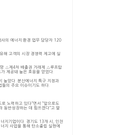
객사의 에너지
·
환경 업무 담당자
120
유해 고객의 시장 경쟁력 제고에 실
전망
△
제
4
차 배출권 거래제
△
루프탑
드가 제공돼 높은 호응을 얻었다
.
이 높았다
.
분산에너지 특구 지정과
업들의 주요 이슈이기도 하다
.
도로 노력하고 있다
"
면서
"
앞으로도
과 동반성장하는 데 힘쓰겠다
"
고 말
합에너지기업이다
.
경기도
13
개 시
,
인천
너지 사업을 통해 탄소중립 실현에