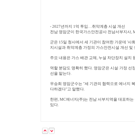
- 2027
년까지
1
억 투입
…
취약계층 시설 개선
전남 영암군이 한국가스안전공사 전남서부지사
,
군은
15
일 청사에서 세 기관이 참여한 가운데
'
사
지시설과 취약계층 가정의 가스안전시설 개선 및
주요 내용은 가스 배관 교체
,
누설 차단장치 설치 
역할 분담도 명확히 했다
.
영암군은 시설
·
가정 선
선을 맡는다
.
우승희 영암군수는
"
세 기관의 협력으로 에너지 
다하겠다
"
고 말했다
.
한편
, MC
에너지
(
주
)
는 전남 서부지역을 대표하는
있다
.