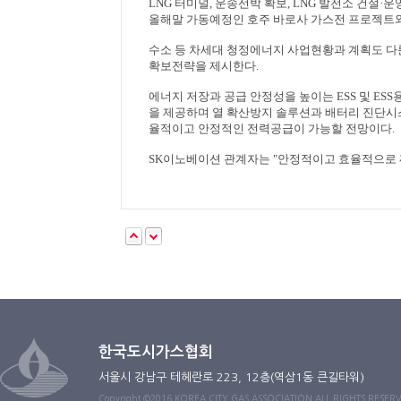
LNG
터미널
,
운송선박 확보
, LNG
발전소 건설
·
운
올해말 가동예정인 호주 바로사 가스전 프로젝트
수소 등 차세대 청정에너지 사업현황과 계획도 
확보전략을 제시한다
.
에너지 저장과 공급 안정성을 높이는
ESS
및
ESS
을 제공하며 열 확산방지 솔루션과 배터리 진단시
율적이고 안정적인 전력공급이 가능할 전망이다
.
SK
이노베이션 관계자는
"
안정적이고 효율적으로 깨
한국도시가스협회
서울시 강남구 테헤란로 223, 12층(역삼1동 큰길타워)
Copyright ©2016 KOREA CITY GAS ASSOCIATION ALL RIGHTS RESER