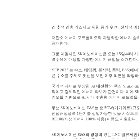
긴 추석 연휴 가스사고 위험 증가 우려
...
선제적 예
저탄소 에너지 포트폴리오와 차별화한 에너지 솔
공개한다
.
그룹 계열사인
SK
이노베이션은 오는
15
일부터 사
력수요에 대응할 다양한 에너지 해법을 소개한다
.
'SEP 2025'
는 수소
,
태양광
,
원자력
,
풍력
, ESS(
에너
년 수소를 주제로 첫선을 보인 이후 외연을 확장
국가적 과제로 부상한
'AI
대전환
'
의 핵심 인프라
적이고 경제적인 에너지 확보가 관건이다
.
이에
S
리오를 기반으로
AI
시대 맞춤형 에너지 로드맵을
우선
SK
이노베이션
E&S
는 총
5GW(
기가와트
)
규
전남해상풍력
1
단지를 상업가동한 것을 시작으로
RE100(
재생에너지
100%
사용
)
이행도 지원한다
.
SK
이노베이션
E&S
의 경쟁력 있는
LNG
밸류체인