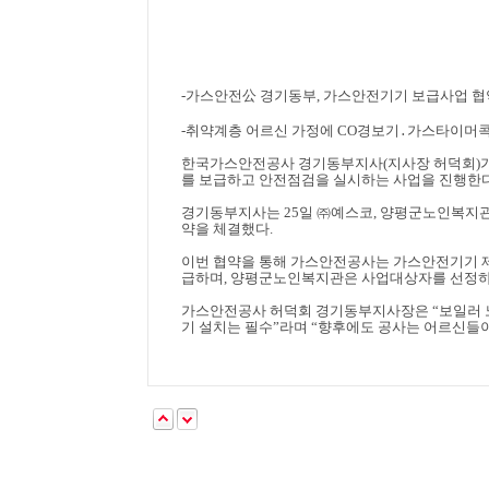
-
가스안전
公
경기동부
,
가스안전기기 보급사업 협
-
취약계층 어르신 가정에
CO
경보기
․
가스타이머
한국가스안전공사 경기동부지사
(
지사장 허덕회
)
를 보급하고 안전점검을 실시하는 사업을 진행한
경기동부지사는
25
일
㈜
예스코
,
양평군노인복지관
약을 체결했다
.
이번 협약을 통해 가스안전공사는 가스안전기기 
급하며
,
양평군노인복지관은 사업대상자를 선정하
가스안전공사 허덕회 경기동부지사장은
“
보일러 
기 설치는 필수
”
라며
“
향후에도 공사는 어르신들이