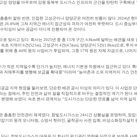
고성
·
양양을 아우르며 강원 동북부 도시가스 인프라의 근간을 탄탄히 구축해낸
‘
 촘촘히 깔린 반면
,
인접한 고성군이나 양양군은 여전히 빈틈이 많다
. 2024
년 현
군은
26.4%
에 그쳐 지역간 에너지 접근성의 격차가 여전히 뚜렷하다
.
도시 중심부
 수익성이 낮아 공급이 더디게 진행되어 온 것이다
.
으로 맞서고 있다
.
회사는
2025
년 중 총
15
개 구간
, 6.8km
에 달하는 배관을 새로
 속초 지역이
6
건
(521m),
고성군이
4
건
(4.5km),
양양군이
5
건
(1.8km)
으로
,
투자 
를 위해 총
44
억 원의 사업비가 투입되며
,
그중
17
억 원은 자체 자금으로
,
나머
수가 적은 지역일수록 단가가 높지만
,
에너지 기본권 차원에서 접근하고 있다
.
특
과 자체투자를 병행해 보급을 확대중
”
이라며
“
농어촌과 소외 지역까지 가스 안
미공급 지역 현장을 둘러보면
,
단순한 배관 공사 이상의 의미가 있다
.
이 사업은 
라는 점에서
,
주민 안전과 삶의 질을 직접적으로 바꾸는 결정적인 계기가 된다
.
 분명해 보였다
.
속초 본사 관계자는
“
도시가스는 단순한 연료를 넘어 지역 삶의
은 촘촘한 안전관리 체계였다
.
참빛도시가스는
24
시간 상황실을 운영하며
,
정압
정압기의 원격 모니터링
,
소방서 핫라인
,
굴착공사 사전 입회
,
비상소화장치설치 등
 당시
,
참빛도시가스의 대응은 이 회사의 위기관리 역량을 단적으로 보여준 사