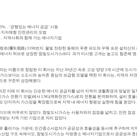
13%
…
‘
균형있는 에너지 공급
’
시동
…
지자체형 안전관리의 모범
…
지역사회와 함께 가는 에너지기업
령로
(
彌矢嶺路
) 3198
번지
.
물빛 찬란한 동해의 푸른 파도와 우뚝 솟은 설악산의
 에너지 허브로 성장한 참빛도시가스
㈜
다
.
과거 미시령 고개는 높고도 험준해 
라는 이름으로 창립된 이 회사는 지난
30
년간 속초
·
고성
·
양양
3
개 시군에 도시가
가스보다는 소도시와 농어촌 중심의 보급형 모델을 택한 이 회사는
,
지역의 자연
략으로 꾸준히 성장해왔다
.
바꾼 이래 이 회사는 단순한 에너지 공급자를 넘어 지역의 생활환경과 맞닿은 
시가스 전환기 모델
)
에서
LNG(
액화천연가스
)
로의 전환을 본격화하며
,
설비 효율
모 단지까지 가스망을 확장함으로써 지역 내 에너지 형평성 실현에 힘을 쏟았다
.
레이드에 머무르지 않았다
.
참빛도시가스는 사용자와의 접점을 넓히고
,
안전 점검
·
받는 지역 기반 기업으로 자리 잡았다
.
로 흘러가는 가운데
,
민간중소사업자가 공공성과 효율성을 동시에 추구하며 지역
스산업 구조 속에서도
,
참빛도시가스는 지방중소 에너지기업으로서 공공성과 효율