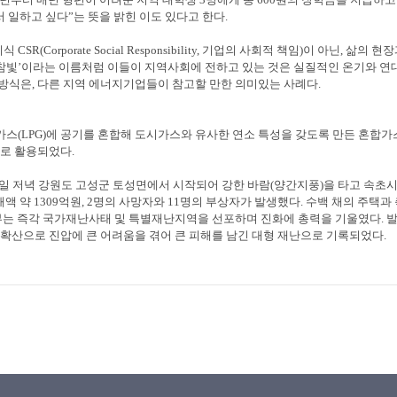
 일하고 싶다
”
는 뜻을 밝힌 이도 있다고 한다
.
기식
CSR(Corporate Social Responsibility,
기업의 사회적 책임
)
이 아닌
,
삶의 현장
참빛
’
이라는 이름처럼 이들이 지역사회에 전하고 있는 것은 실질적인 온기와 연
 방식은
,
다른 지역 에너지기업들이 참고할 만한 의미있는 사례다
.
가스
(LPG)
에 공기를 혼합해 도시가스와 유사한 연소 특성을 갖도록 만든 혼합가
델로 활용되었다
.
일 저녁 강원도 고성군 토성면에서 시작되어 강한 바람
(
양간지풍
)
을 타고 속초
해액 약
1309
억원
, 2
명의 사망자와
11
명의 부상자가 발생했다
.
수백 채의 주택과 
는 즉각 국가재난사태 및 특별재난지역을 선포하며 진화에 총력을 기울였다
.
발
 확산으로 진압에 큰 어려움을 겪어 큰 피해를 남긴 대형 재난으로 기록되었다
.