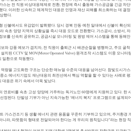
가스는 전 직원 비상대응체제로 전환
,
현장에 즉시 출동해 가스공급을 긴급 차단
단했다
.
이러한 신속하고 체계적인 대응은 인명과 재산 피해를 최소화하는 데 결정
수상했다
.
대형 산불에서도 유감없이 발휘됐다
.
당시 경북 안동
·
예천 일대에서 산불이 확산
라 속초
·
양양 지역의 상황실을 즉시 대응 모드로 전환했다
.
가스공사
,
소방서
,
자
 정보를 신속히 공유하고
,
공급시설 모니터링 및 원방 제어 시스템을 통해 동해
의보와 강풍 예보가 겹치자
,
전 직원이 출퇴근 시 배관순찰을 병행하고
,
주요 굴착
 설치된
CCTV
및
MOV(Motor Operated Valve)
원격조작 시스템도 이중 모니터
의 일환으로 작동했다
.
응 역량을 고도화한 구조는 단순한 매뉴얼 수준의 대응을 넘어선다
.
참빛도시가스의
중소 에너지기업도 재난대응의 최전선에서 핵심 역할을 할 수 있다는 사례로 
 대응은 위기 속에서 더욱 빛났다
.
의 연료비를 속초
·
고성
·
양양에 거주하는 독거노인
60
명에게 지원하고 있다
.
한 
재선정된다
.
단발성 기부가 아닌 지속가능한
‘
에너지 복지
’
프로그램으로 설계되어
트
·
가스건조기 등 생활 에너지 관련 용품을 꾸준히 기부하고 있으며
,
주거환경 개
 아니라
,
따뜻함의 형태로 전달되어야 한다는 게 우리의 원칙입니다
”
라는 현장 
년부터 매년 형편이 어려운 지역 대학생
3
명에게 총
600
원의 장학금을 지급하고