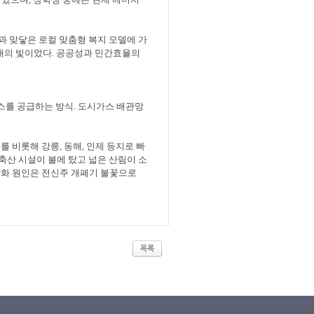
과 맞닿은 로컬 맞춤형 복지 모델에 가
대의 빛이었다
.
공공성과 민간효율의
스를 공급하는 방식
.
도시가스 배관망
시를 비롯해 강릉
,
동해
,
인제 등지로 빠
축산 시설이 불에 탔고 넓은 산림이 소
화 원인은 전신주 개폐기 불꽃으로
목록