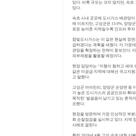
있다
.
비록 규모는 크지 않지만
,
속초
·
있다
.
속초 시내 곳곳에 도시가스 배관망이
에 이르지만
,
고성군은
13.0%,
양양
로운 농어촌 지역일수록 인프라 투자
참빛도시가스는 이 같은 현실에 정면
급하겠다는 계획을 세웠다
.
이 가운데
관망을 확장하는 전략이 돋보인다
.
이
외부재원을 활용할 예정이다
.
현장 담당자는
“
지형이 험하고 세대 
같은 미공급 지역에 대해선 국고지원
고 말했다
.
고성군 아야진리
,
양양군 손양면 등 
가 높은 도시가스의 공공인프라 확대
묵직한
’
발걸음이 남기고 있는 흔적이
조했다
.
현장을 방문하며 가장 인상적인 부분
회 순찰점검을 실시하고 있다
.
지역 
사례로 꼽힌다
.
특히
2019
년
4
월 고성
·
속초 대형 산불