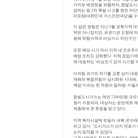
가까운 배관망을 위협하자
,
참빛도시
검하는 등
2
차 폭발 사고를 원천 차
리표창
(
대한민국 가스안전대상
)
을 
이 같은 경험은 지난
3
월 경북지역 
역은 아니었지만
,
유관기관 요청에 따
용해 위험지역과 비상가스 차단구간
또한 해당 시기 자사 지역 내 건조주
예방 조치도 강화했다
.
지역 정압기에
제 대응하는
‘
비상조기 감지 시스템
’
이처럼 과거의 위기를 교훈 삼아 대
재해와 복합위험이 상시화된 시대에
,
책임
"
이라는 한 직원의 말처럼
,
이들의
참빛도시가스는 매년
7200
만원 규모
원이 지원되며
,
대상자는 윤번제로 
계층에게 큰 호응을 얻고 있다
.
지역 복지시설에 보일러
·
내복
·
온수매
하고 있다
. “
도시가스가 단지 연료가
는지 짐작할 수 있었다
.
교육사업에도 정성을 기울인다
. 2008