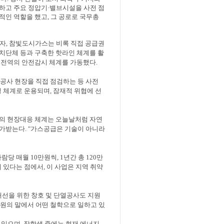
하고 주요 정압기
·
밸브시설을 사전 점
적인 역할을 했고
,
그 공로로 국무총
되자
,
참빛도시가스는 비록 직접 공급권
치단체 등과 구축한 핫라인 체계를 활
안 전역의 안전감시 체계를 가동했다
.
 공사 현장을 직접 점검하는 등 사전
링 체계로 운용되며
,
잠재적 위협에 선
 현장대응 체계는 오늘날처럼 자연
평가받는다
. "
가스공급은 기술이 아니라
사람당 매월
10
만원씩
, 1
년간 총
120
만
 있다는 점에서
,
이 사업은 지역 취약
선을 위한 창호 및 단열공사도 지원
직원의 말에서 어떤 철학으로 일하고 있
 있으며
,
장학생 중에는 현재 에너지