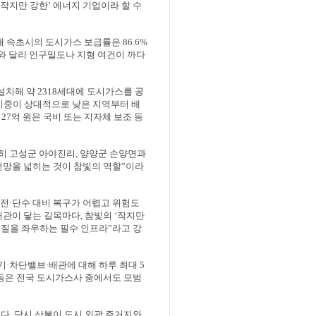
작지만 강한
’
에너지 기업이라 할 수
재 속초시의 도시가스 보급률은
86.6%
와 달리 인구밀도나 지형 여건이 까다
 설치해 약
2318
세대에 도시가스를 공
비중이 상대적으로 낮은 지역부터 배
지
27
억 원은 국비 또는 지자체 보조 등
히 고성군 아야진리
,
양양군 손양면과
전망을 넓히는 것이 참빛의 역할
”
이라
단전
·
단수 대비 복구가 어렵고 위험도
배관이 닿는 길목마다
,
참빛의
‘
작지만
 질을 좌우하는 필수 인프라
”
라고 강
기
·
차단밸브
·
배관에 대해 하루 최대
5
은 전국 도시가스사 중에서도 모범
례다
.
당시 산불이 도시 외곽 주거지와