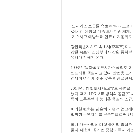
-
도시가스 보급률 속초
86% vs
고성
-24
시간 상황실
·
다중 모니터링 체계
-
가스사고 예방부터 연료비 지원까지
강원특별자치도 속초시
(
束草市
)
미시
강원 속초의 심장부이자 강원 동북부
유래가 전해져 온다
.
1993
년
‘
동아속초도시가스공업
㈜
’
이
인프라를 책임지고 있다
.
산업용 도시
경제적 여건에 맞춘 맞춤형 공급전
2014
년
, ‘
참빛도시가스
㈜
’
로 사명을 
했다
.
과거
LPG+AIR
방식의 공급
(
도
특히 노후주택과 농어촌 중심의 소규
이러한 변화는 단순히 기술적 업그
밀착형 운영체계를 구축함으로써 신뢰
국내 가스산업이 대형 공기업 중심으
물다
.
대형화
·
공기업 중심의 국내 가