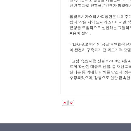
관련 학과로 진학해
, “
언젠가 참빛에서
참빛도시가스의 사회공헌은 보여주
깝다
.
작은 지역 도시가스사이지만
, ‘
균형을 모범적으로 실현하는 그들의
■
용어 설명
:
· ‘LPG+AIR
방식의 공급
’ =
액화석유
이 완전히 구축되기 전 과도기적 모
·
고성
·
속초 대형 산불
= 2019
년
4
월
4
르게 확산된 대규모 산불
.
총 재산 피
실되는 등 막대한 피해를 남겼다
.
정부
추정되었으며
,
강풍으로 인한 급속한