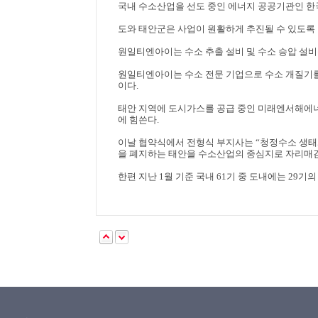
국내 수소산업을 선도 중인 에너지 공공기관인 
도와 태안군은 사업이 원활하게 추진될 수 있도록
원일티엔아이는 수소 추출 설비 및 수소 승압 설
원일티엔아이는 수소 전문 기업으로 수소 개질기를
이다
.
태안 지역에 도시가스를 공급 중인 미래엔서해에너
에 힘쓴다
.
이날 협약식에서 전형식 부지사는
“
청정수소 생태
을 폐지하는 태안을 수소산업의 중심지로 자리매김
한편 지난
1
월 기준 국내
61
기 중 도내에는
29
기의