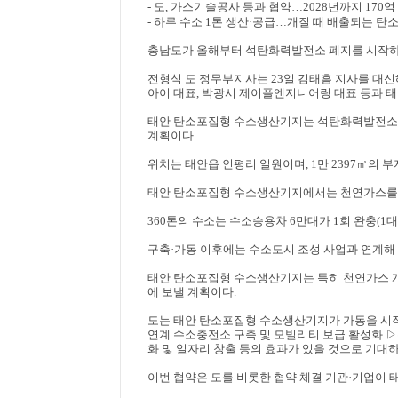
-
도
,
가스기술공사 등과 협약
…
2028
년까지
170
억
-
하루 수소
1
톤 생산
·
공급
…
개질 때 배출되는 탄
충남도가 올해부터 석탄화력발전소 폐지를 시작하
전형식 도 정무부지사는
23
일 김태흠 지사를 대신
아이 대표
,
박광시 제이플엔지니어링 대표 등과 
태안 탄소포집형 수소생산기지는 석탄화력발전소 
계획이다
.
위치는 태안읍 인평리 일원이며
, 1
만
2397
㎡
의 
태안 탄소포집형 수소생산기지에서는 천연가스를
360
톤의 수소는 수소승용차
6
만대가
1
회 완충
(1
대
구축
·
가동 이후에는 수소도시 조성 사업과 연계해
태안 탄소포집형 수소생산기지는 특히 천연가스 
에 보낼 계획이다
.
도는 태안 탄소포집형 수소생산기지가 가동을 
연계 수소충전소 구축 및 모빌리티 보급 활성화
▷
화 및 일자리 창출 등의 효과가 있을 것으로 기대
이번 협약은 도를 비롯한 협약 체결 기관
·
기업이 