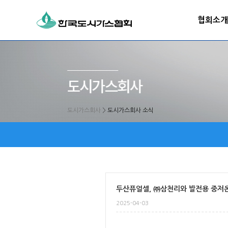
협회소개
도시가스회사
>
도시가스회사 소식
두산퓨얼셀, ㈜삼천리와 발전용 중저온
2025-04-03