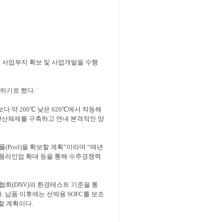
내 사업부지 확보 및 사업개발을 수행
당하기로 했다
.
보다 약
200
℃
낮은
620
℃
에서 작동해
양산체제를 구축하고 연내 본격적인 양
풀
(Pool)
을 확보할 계획
”
이라며
“
매년
품라인업 확대 등을 통해 수주경쟁력
급협회
(DNV)
의 환경테스트 기준을 통
다
.
납품 이후에는 선박용
SOFC
를 보조
할 계획이다
.