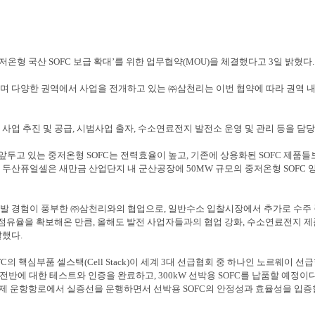
중저온형 국산
SOFC
보급 확대
’
를 위한 업무협약
(MOU)
을 체결했다고
3
일 밝혔다
.
하며 다양한 권역에서 사업을 전개하고 있는
㈜
삼천리는 이번 협약에 따라 권역 
C
사업 추진 및 공급
,
시범사업 출자
,
수소연료전지 발전소 운영 및 관리 등을 담
 앞두고 있는 중저온형
SOFC
는 전력효율이 높고
,
기존에 상용화된
SOFC
제품들
.
두산퓨얼셀은 새만금 산업단지 내 군산공장에
50MW
규모의 중저온형
SOFC
발 경험이 풍부한
㈜
삼천리와의 협업으로
,
일반수소 입찰시장에서 추가로 수주 
점유율을 확보해온 만큼
,
올해도 발전 사업자들과의 협업 강화
,
수소연료전지 제
말했다
.
FC
의 핵심부품 셀스택
(Cell Stack)
이 세계
3
대 선급협회 중 하나인 노르웨이 선
 전반에 대한 테스트와 인증을 완료하고
, 300kW
선박용
SOFC
를 납품할 예정이
실제 운항항로에서 실증선을 운행하면서 선박용
SOFC
의 안정성과 효율성을 입증