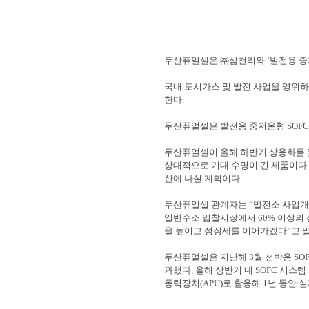
두산퓨얼셀은
㈜
삼천리와
‘
발전용 
국내 도시가스 및 발전 사업을 영위
한다
.
두산퓨얼셀은 발전용 중저온형
SOF
두산퓨얼셀이 올해 하반기 상용화를
상대적으로 기대 수명이 긴 제품이다
산에 나설 계획이다
.
두산퓨얼셀 관계자는
“
발전소 사업개
일반수소 입찰시장에서
60%
이상의 
을 높이고 성장세를 이어가겠다
”
고 
두산퓨얼셀은 지난해
3
월 선박용
SO
과했다
.
올해 상반기 내
SOFC
시스템
동력장치
(APU)
로 활용해
1
년 동안 