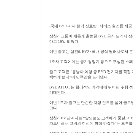
-
국내
BYD
시대 본격 신호탄
...
서비스 원스톱 제공
삼천리그룹이 새롭게 출범한
BYD
공식 딜러사 
다고
16
일 밝혔다
.
이번 출고는 삼천리
EV
가 국내 공식 딜러사로서 
1
호차 고객에게는 공기청정기 등으로 구성된 스페
출고 고객은
“
동남아 여행 중
BYD
전기차를 직접 
택하게 됐다
”
며 만족감을 드러냈다
.
BYD ATTO 3
는 합리적인 가격대에 뛰어난 주행 
기대된다
.
이번
1
호차 출고는 단순한 차량 인도를 넘어 글로
크다
.
삼천리
EV
관계자는
“
앞으로도 고객에게 품질
,
서
파트너로서 고객의 여정에 함께 하겠다
”
는 포부를