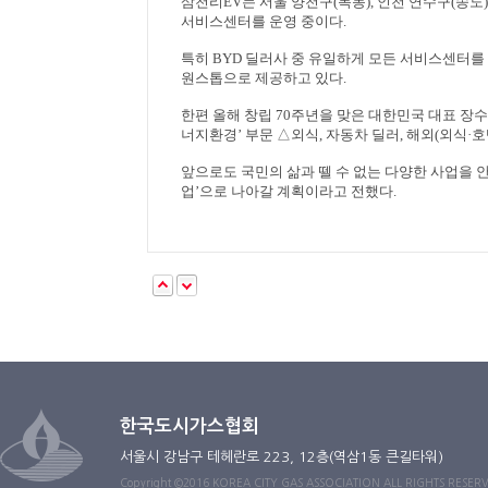
삼천리
EV
는 서울 양천구
(
목동
),
인천 연수구
(
송도
서비스센터를 운영 중이다
.
특히
BYD
딜러사 중 유일하게 모든 서비스센터를 
원스톱으로 제공하고 있다
.
한편 올해 창립
70
주년을 맞은 대한민국 대표 장
너지환경
’
부문
△
외식
,
자동차 딜러
,
해외
(
외식
·
호
앞으로도 국민의 삶과 뗄 수 없는 다양한 사업을
업
’
으로 나아갈 계획이라고 전했다
.
한국도시가스협회
서울시 강남구 테헤란로 223, 12층(역삼1동 큰길타워)
Copyright ©2016 KOREA CITY GAS ASSOCIATION ALL RIGHTS RESER