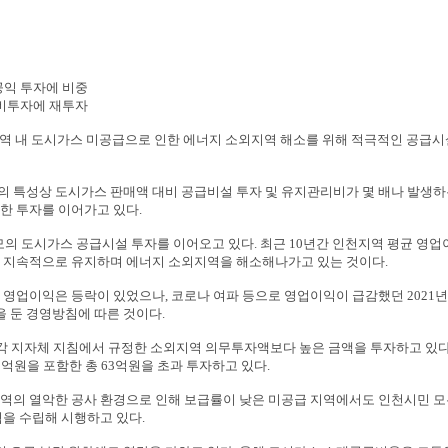
공익 투자에 비중
설비투자에 재투자
역 내 도시가스 미공급으로 인한 에너지 소외지역 해소를 위해 적극적인 공급
의 특성상 도시가스 판매액 대비 공급비설 투자 및 유지관리비가 몇 배나 발생
위한 투자를 이어가고 있다
.
모의 도시가스 공급시설 투자를 이어오고 있다
.
최근
10
년간 인천지역 평균 영업
를 지속적으로 유지하며 에너지 소외지역을 해소해나가고 있는 것이다
.
로 영업이익은 등락이 있었으나
,
코로나 여파 등으로 영업이익이 급감했던
2021
년
 둔 경영방침에 따른 것이다
.
 각 지자체 지침에서 규정한 소외지역 의무투자액보다 높은 금액을 투자하고 있
2
억원을 포함한 총
63
억원을 초과 투자하고 있다
.
지역의 열악한 공사 환경으로 인해 보급률이 낮은 미공급 지역에서도 인천시민 모
획을 수립해 시행하고 있다
.