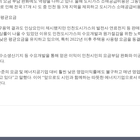
 요금 부담 완화에도 역량을 다하고 있다
.
올해 도시가스 소매공급비용은 그동안
로 인해 전국
17
개 시
·
도 중 인천 등
3
개 지역을 제외하고 도시가스 소매공급비
은 평균요금
용역 결과도 인상요인이 제시됐지만 인천도시가스의 발전사 연료전지 등 판매
상률이 나올 수 있었던 이유도 인천도시가스의 수요개발과 원가절감을 위한 노력
로 낮은 평균요금을 유지하고 있으며
,
특히
2022
년 이후 주택용 사용량 요금을 동
수소생산기지 등 수요개발을 통해 얻은 이익이 인천시민의 요금부담 완화와 미공
이다
.
수준의 요금 및 에너지공기업 대비 훨씬 낮은 영업이익률에도 불구하고 매년 영업
고 있다
”
고 말했다
.
이어
“
앞으로도 시민과 함께하는 따뜻한 에너지기업으로서 
했다
.