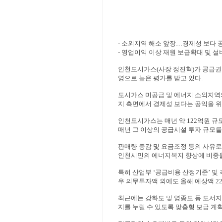
- 소외지역 해소 앞장
…
경제성 보다 
- 영업이익 이상 재원 보급확대 및 
인천도시가스
(
사장 정진혁
)
가 공급권
영으로 높은 평가를 받고 있다
.
도시가스 미공급 및 에너지 소외지역
지 측면에서 경제성 보다는 공익을 
인천도시가스는 매년 약
122
억원 규
매년 그 이상의 공급시설 투자 규모
판매량 증감 및 요금조정 등의 사유
인천시민의 에너지복지 향상에 비중을
특히 산업부
‘
공급비용 산정기준
’
및
우 의무투자액 외에도 올해 예상액
2
최근에는 강화도 및 영종도 등 도서
지를 누릴 수 있도록 맞춤형 보급 계